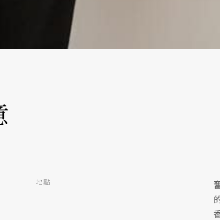
意
地點
香