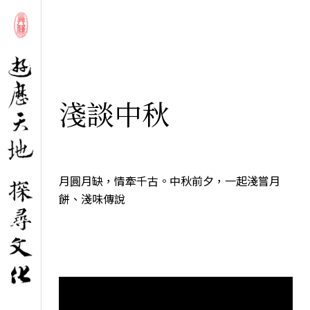
淺談中秋
月圓月缺，情牽千古。中秋前夕，一起淺嘗月
餅、淺味傳說