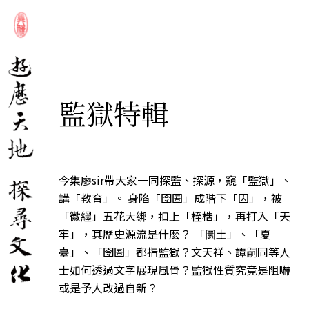
監獄特輯
今集廖sir帶大家一同探監、探源，窺「監獄」、
講「教育」。 身陷「囹圄」成階下「囚」，被
「徽纆」五花大綁，扣上「桎梏」，再打入「天
牢」，其歷史源流是什麼？ 「圜土」、「夏
臺」、「囹圄」都指監獄？文天祥、譚嗣同等人
士如何透過文字展現風骨？監獄性質究竟是阻嚇
或是予人改過自新？