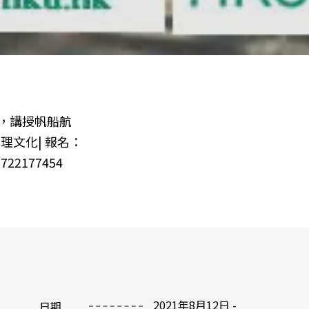
，講授帆船航
理文化| 報名：
1722177454
2021
年
8
月
12
日 -
日期