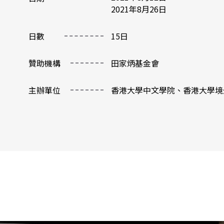
2021
年
8
月
26
日
日數
15
日
贊助機構
田家炳基金會
主辦單位
香港大學中文學院、香港大學境