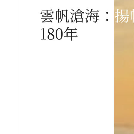
雲帆滄海：揚
180年