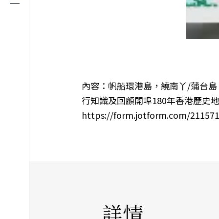
內容：帆船環港島，繞南丫/蒲台島
行知識及回顧開埠180年香港歷史地
https://form.jotform.com/21157
詳情